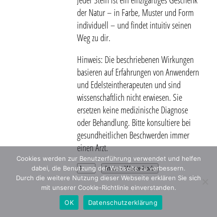
Jeder Stein ist ein einzigartiges Geschenk
der Natur – in Farbe, Muster und Form
individuell – und findet intuitiv seinen
Weg zu dir.
Hinweis: Die beschriebenen Wirkungen
basieren auf Erfahrungen von Anwendern
und Edelsteintherapeuten und sind
wissenschaftlich nicht erwiesen. Sie
ersetzen keine medizinische Diagnose
oder Behandlung. Bitte konsultiere bei
gesundheitlichen Beschwerden immer
einen Arzt.
Cookies werden zur Benutzerführung verwendet und helfen
Trommelstein
dabei, die Benutzung der Webseite zu verbessern.
In den Warenkorb
Durch die weitere Nutzung dieser Webseite erklären Sie sich
Onyx-
mit unserer Cookie-Richtlinie einverstanden.
Marmor
OK
Datenschutzerklärung
(Calcit-